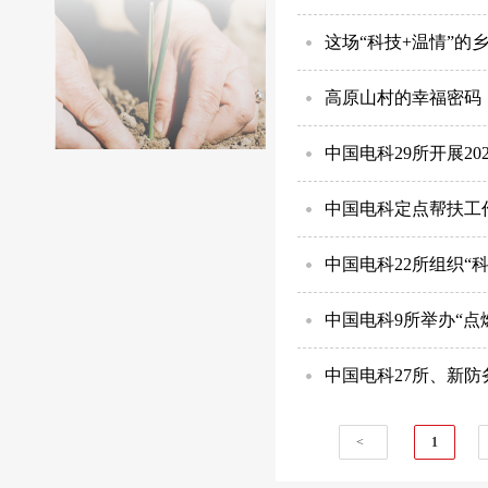
这场“科技+温情”的乡
高原山村的幸福密码
中国电科29所开展20
中国电科定点帮扶工作
中国电科22所组织“
中国电科9所举办“
中国电科27所、新防
<
1