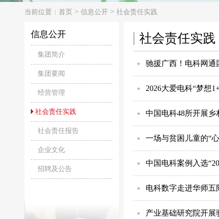
>
>
当前位置：
首页
信息公开
社会责任实践
信息公开
社会责任实践
集团简介
驰援广西！电科网通
集团要闻
2026大爱电科“梦想
经营管理
社会责任实践
中国电科48所开展
社会责任报告
一场与贫困儿童的“心
企业文化
中国电科案例入选“2
招聘及公告
电科数字走进华师五
产业基础研究院开展