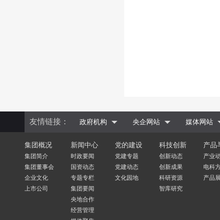
友情链接：
政府机构
央企网站
媒体网站
集团概况
新闻中心
党的建设
科技创新
产品
集团简介
时政要闻
党建专题
创新动态
产业
集团董事会
国资动态
党建动态
创新成果
电科
企业文化
专题专栏
文化园地
科研资源
产品
上市公司
集团要闻
智库研究
央地合作
经营管理